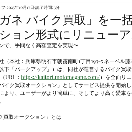
ッフ
2025年10月17日
読了時間: 3分
ガネ バイク買取」を一
ション形式にリニューア
ンで、手間なく高額査定を実現〜
（本社：兵庫県明石市朝霧南町1丁目193-5 ネーベル藤
以下「パークアップ」）は、同社が運営するバイク買取
（URL：
https://kaitori.motomegane.com/
）を全面リニ
バイク買取オークション」としてサービス提供を開始し
により、ユーザーがより簡単に、そしてより高く愛車を
。
イク買取オークション」とは