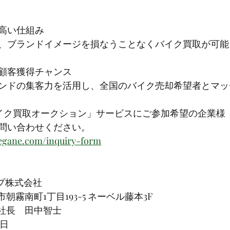
高い仕組み
、ブランドイメージを損なうことなくバイク買取が可能
顧客獲得チャンス
ンドの集客力を活用し、全国のバイク売却希望者とマッ
イク買取オークション」サービスにご参加希望の企業様
問い合わせください。
egane.com/inquiry-form
アップ株式会社
市朝霧南町1丁目193-5 ネーベル藤本3F
役社長　田中智士
8日