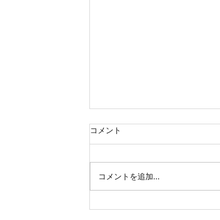
コメント
コメントを追加…
「モトメガネ バイク買取」を
一括査定からオークション形