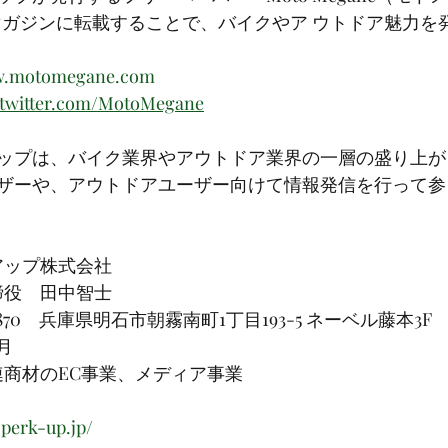
 マガジンに転載することで、バイクやア ウトドア魅力を
ww.motomegane.com
//twitter.com/MotoMegane
ップは、バイク業界やアウトドア業界の一層の盛り上が
ザーや、アウトドアユーザー向けて情報発信を行って参
アップ株式会社
締役　田中智士
0870　兵庫県明石市朝霧南町1丁目193-5 ネーベル藤本3F
2月
連商材のEC事業、メディア事業
perk-up.jp/