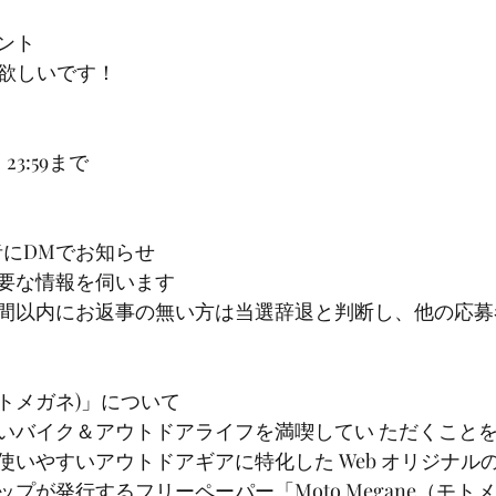
ント
が欲しいです！
23:59まで
者にDMでお知らせ
要な情報を伺います
時間以内にお返事の無い方は当選辞退と判断し、他の応
e(モトメガネ)」について
いバイク＆アウトドアライフを満喫してい ただくこと
使いやすいアウトドアギアに特化した Web オリジナル
プが発行するフリーペーパー「Moto Megane（モト