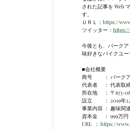
された記事を Web
す。
ＵＲＬ：
https://w
ツイッター：
https:
今後とも、パークア
味好きなバイクユー
■会社概要
商号　　 ： パーク
代表者　 ： 代表取
所在地　 ： 〒673-
設立　　 ： 2019年
事業内容 ： 趣味関
資本金　 ： 999万円
URL  ： 
https://www.