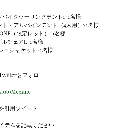
GER/バイクツーリングテント1×1名様
ンパクト・アルパインテント（4人用）×1名様
ムONE（限定レッド）×1名様
ングルチェアL×1名様
メッシュジャケット×1名様
itterをフォロー
m/MotoMegane
を引用ツイート
イテムを記載ください