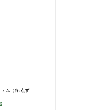
テム（各1点ず
8