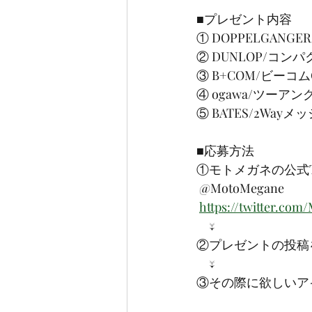
■プレゼント内容
① DOPPELGAN
② DUNLOP/コ
③ B+COM/ビーコ
④ ogawa/ツーア
⑤ BATES/2Way
■応募方法
①モトメガネの公式Tw
 @MotoMegane
https://twitter.co
　↓
②プレゼントの投稿
　↓
③その際に欲しいア