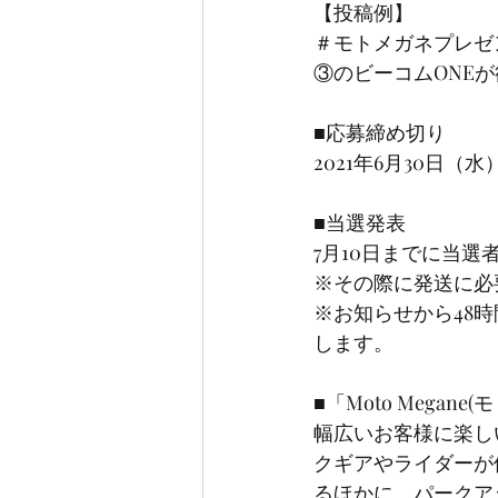
【投稿例】
＃モトメガネプレゼ
③のビーコムONE
■応募締め切り
2021年6月30日（水）
■当選発表
7月10日までに当選
※その際に発送に必
※お知らせから48
します。
■「Moto Megan
幅広いお客様に楽し
クギアやライダーが
るほかに、パークアッ